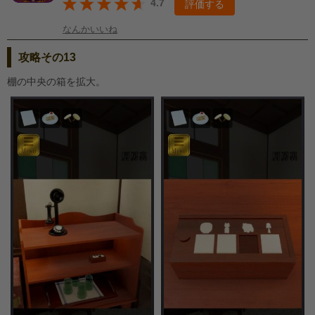
4.7
評価する
なんかいいね
攻略その13
棚の中央の箱を拡大。