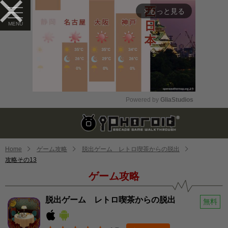
もっと見る
arrow_forward_ios
Powered by 
GliaStudios
Mute
Home
ゲーム攻略
脱出ゲーム レトロ喫茶からの脱出
攻略その13
ゲーム攻略
脱出ゲーム レトロ喫茶からの脱出
無料