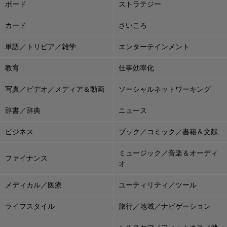
ボード
ストラテジー
カード
さいころ
単語／トリビア／雑学
エンターテインメント
教育
仕事効率化
写真／ビデオ／メディア＆動画
ソーシャルネットワーキング
辞書／辞典
ニュース
ビジネス
ブック／コミック／書籍＆文献
ミュージック／音楽＆オーディ
ファイナンス
オ
メディカル／医療
ユーティリティ／ツール
ライフスタイル
旅行／地域／ナビゲーション