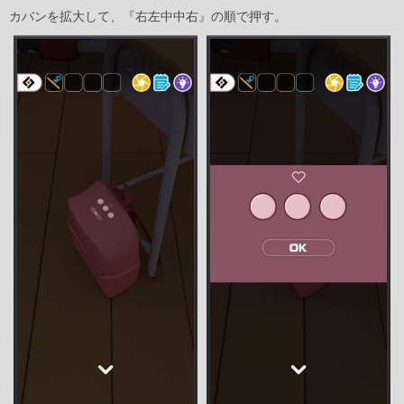
カバンを拡大して、『右左中中右』の順で押す。