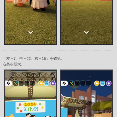
『左＝7、中＝22、右＝15』を確認。
右奥を拡大。