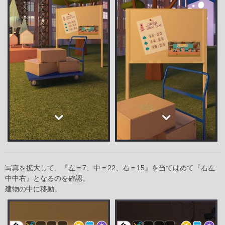
写真を拡大して、『左＝7、中＝22、右＝15』を当てはめて『右左
中中右』となるのを確認。
建物の中に移動。