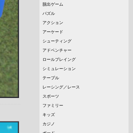
脱出ゲーム
パズル
アクション
アーケード
シューティング
アドベンチャー
ロールプレイング
シミュレーション
テーブル
レーシング／レース
スポーツ
ファミリー
キッズ
カジノ
ボード