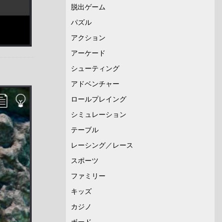
脱出ゲーム
パズル
アクション
アーケード
シューティング
アドベンチャー
ロールプレイング
シミュレーション
テーブル
レーシング／レース
スポーツ
ファミリー
キッズ
カジノ
ボード