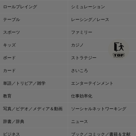
ロールプレイング
シミュレーション
テーブル
レーシング／レース
スポーツ
ファミリー
キッズ
カジノ
ボード
ストラテジー
カード
さいころ
単語／トリビア／雑学
エンターテインメント
教育
仕事効率化
写真／ビデオ／メディア＆動画
ソーシャルネットワーキング
辞書／辞典
ニュース
ビジネス
ブック／コミック／書籍＆文献