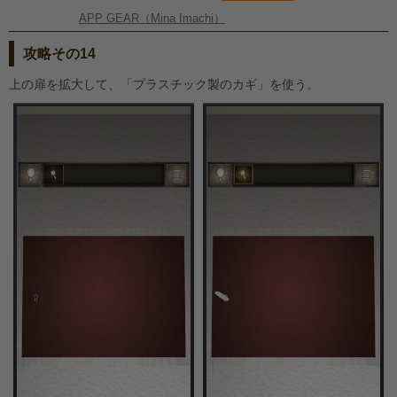
APP GEAR（Mina Imachi）
攻略その14
上の扉を拡大して、「プラスチック製のカギ」を使う。