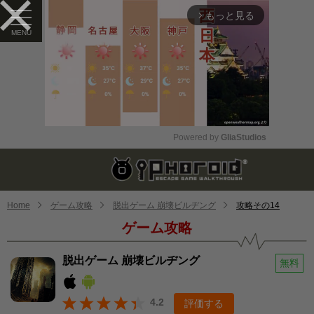
もっと見る
arrow_forward_ios
Powered by 
GliaStudios
Mute
Home
ゲーム攻略
脱出ゲーム 崩壊ビルヂング
攻略その14
ゲーム攻略
脱出ゲーム 崩壊ビルヂング
無料
4.2
評価する