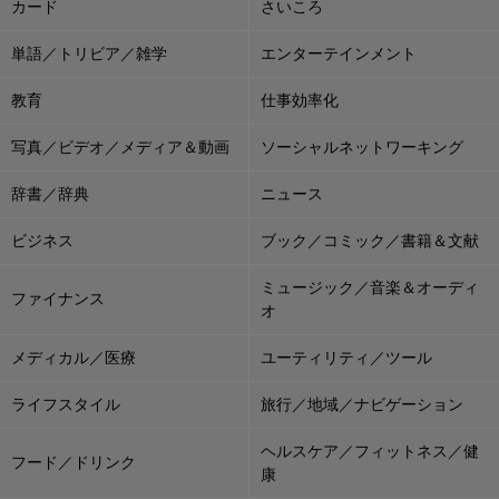
カード
さいころ
単語／トリビア／雑学
エンターテインメント
教育
仕事効率化
写真／ビデオ／メディア＆動画
ソーシャルネットワーキング
辞書／辞典
ニュース
ビジネス
ブック／コミック／書籍＆文献
ミュージック／音楽＆オーディ
ファイナンス
オ
メディカル／医療
ユーティリティ／ツール
ライフスタイル
旅行／地域／ナビゲーション
ヘルスケア／フィットネス／健
フード／ドリンク
康