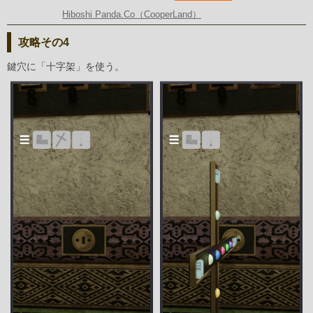
Hiboshi Panda.Co（CooperLand）
攻略その4
鍵穴に「十字架」を使う。