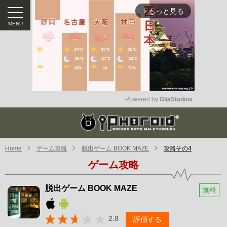
もっと見る
arrow_forward_ios
Powered by 
GliaStudios
Mute
Home
ゲーム攻略
脱出ゲーム BOOK MAZE
攻略その4
ゲーム攻略
脱出ゲーム BOOK MAZE
無料
2.8
評価する