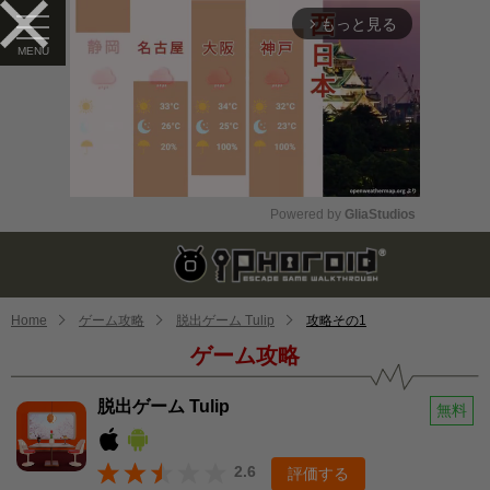
もっと見る
arrow_forward_ios
Powered by 
GliaStudios
Mute
Home
ゲーム攻略
脱出ゲーム Tulip
攻略その1
ゲーム攻略
脱出ゲーム Tulip
無料
2.6
評価する