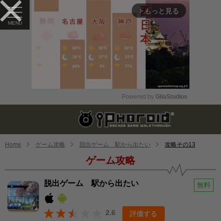
もっと見る
arrow_forward_ios
Powered by 
GliaStudios
Mute
Home
ゲーム攻略
脱出ゲーム 駅から出たい
攻略その13
ゲーム攻略
脱出ゲーム 駅から出たい
無料
2.6
評価する