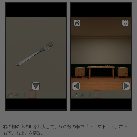
右の棚の上の皿を拡大して、線の数の順で『上、左下、下、左上、
右下、右上』を確認。