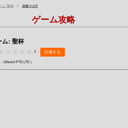
ム: 聖杯
攻略その5
ゲーム攻略
ム: 聖杯
0
評価する
D.（WaveA PTE.LTD.）