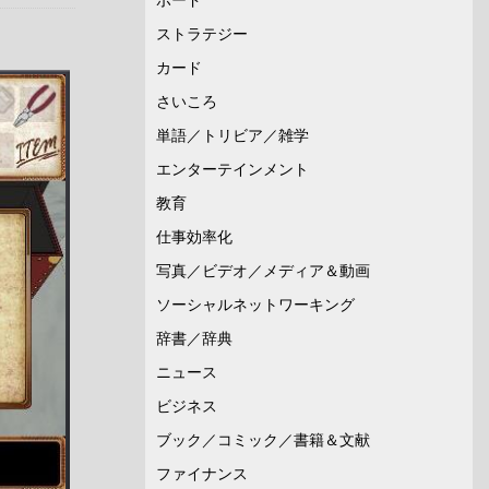
ストラテジー
カード
さいころ
単語／トリビア／雑学
エンターテインメント
教育
仕事効率化
写真／ビデオ／メディア＆動画
ソーシャルネットワーキング
辞書／辞典
ニュース
ビジネス
ブック／コミック／書籍＆文献
ファイナンス