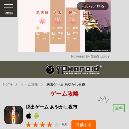
もっと見る
arrow_forward_ios
Powered by 
GliaStudios
Mute
Home
ゲーム攻略
脱出ゲーム あやかし夜市
ゲーム攻略
脱出ゲーム あやかし夜市
無料
4.0
評価する