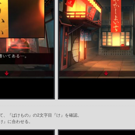
て、『ばけもの』の2文字目『け』を確認。
け』に合わせる。