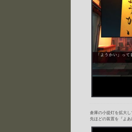
倉庫の小提灯を拡大し
先ほどの装置を『よあ