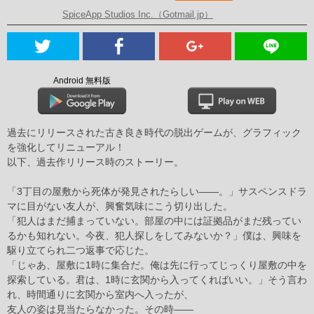
SpiceApp Studios Inc.（Gotmail.jp）
Android 無料版
過去にリリースされた古き良き時代の脱出ゲームが、グラフィック
を強化してリニューアル！
以下、過去作リリース時のストーリー。
「3丁目の屋敷から死体が発見されたらしい――。」サスペンスドラ
マに目がない友人が、興奮気味にこう切り出した。
「犯人はまだ捕まっていない。部屋の中には証拠品がまだ残ってい
るかも知れない。今夜、犯人探しをしてみないか？」僕は、興味を
駆り立てられ二つ返事で応じた。
「じゃあ、屋敷に1時に集合だ。俺は先に行ってじっくり屋敷の中を
探索している。君は、1時に玄関から入ってくればいい。」そう言わ
れ、時間通りに玄関から室内へ入ったが、
友人の姿は見当たらなかった。その時――