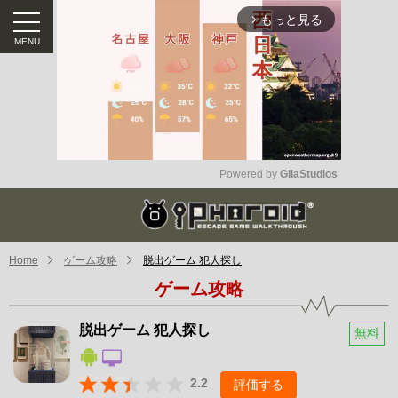
もっと見る
arrow_forward_ios
Powered by 
GliaStudios
Mute
Home
ゲーム攻略
脱出ゲーム 犯人探し
ゲーム攻略
脱出ゲーム 犯人探し
無料
2.2
評価する