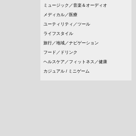
ミュージック／音楽＆オーディオ
メディカル／医療
ユーティリティ／ツール
ライフスタイル
旅行／地域／ナビゲーション
フード／ドリンク
ヘルスケア／フィットネス／健康
カジュアル / ミニゲーム