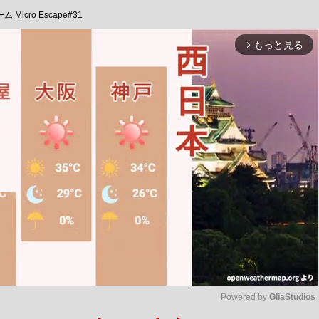
 Micro Escape#31
もっと見る
arrow_forward_ios
Powered by 
GliaStudios