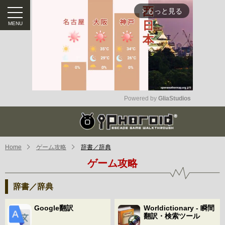
もっと見る
arrow_forward_ios
Powered by 
GliaStudios
Mute
Home
ゲーム攻略
辞書／辞典
ゲーム攻略
辞書／辞典
Google翻訳
Worldictionary - 瞬間
翻訳・検索ツール