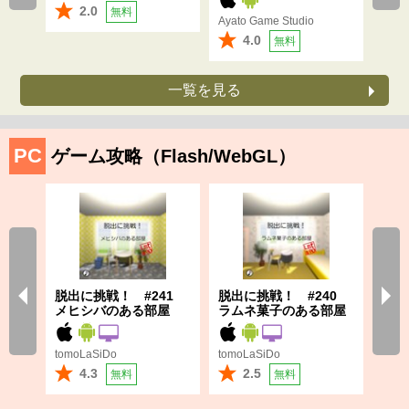
NAKA
2.0
無料
Ayato Game Studio
N
4.0
無料
一覧を見る
PC
ゲーム攻略（Flash/WebGL）
33
脱出に挑戦！ #241
脱出に挑戦！ #240
脱出
屋
メヒシバのある部屋
ラムネ菓子のある部屋
せん
部屋
tomoLaSiDo
tomoLaSiDo
tomo
4.3
2.5
無料
無料