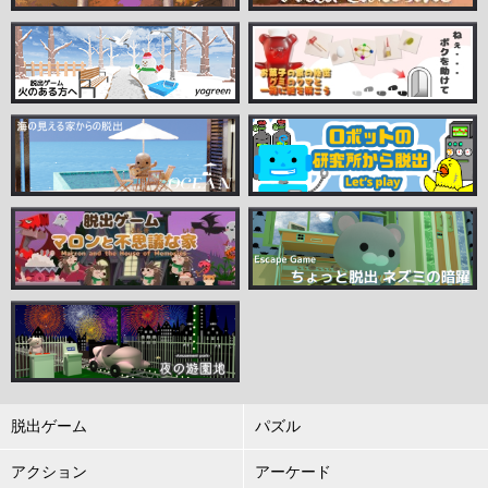
脱出ゲーム
パズル
アクション
アーケード