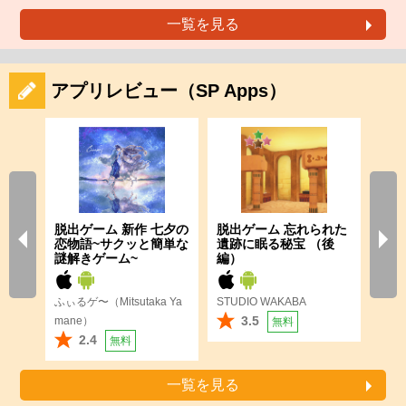
一覧を見る
アプリレビュー（SP Apps）
夜の
脱出ゲーム 新作 七夕の
脱出ゲーム 忘れられた
脱出
恋物語~サクッと簡単な
遺跡に眠る秘宝 （後
遺跡
謎解きゲーム~
編）
編）
ふぃるゲ〜（Mitsutaka Ya
STUDIO WAKABA
STU
3.5
mane）
無料
2.4
無料
一覧を見る