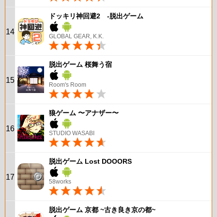
ドッキリ神回避2 -脱出ゲーム
GLOBAL GEAR, K.K.
脱出ゲーム 桜舞う宿
Room's Room
狼ゲーム 〜アナザー〜
STUDIO WASABI
脱出ゲーム Lost DOOORS
58works
脱出ゲーム 京都 ~古き良き京の都~