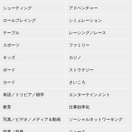
シューティング
アドベンチャー
ロールプレイング
シミュレーション
テーブル
レーシング／レース
スポーツ
ファミリー
キッズ
カジノ
ボード
ストラテジー
カード
さいころ
単語／トリビア／雑学
エンターテインメント
教育
仕事効率化
写真／ビデオ／メディア＆動画
ソーシャルネットワーキング
辞書／辞典
ニュース