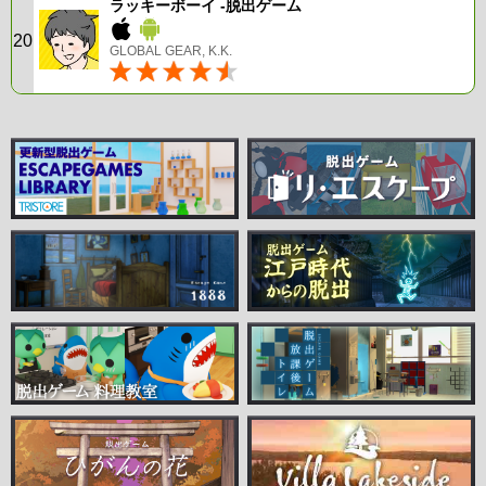
ラッキーボーイ -脱出ゲーム
GLOBAL GEAR, K.K.