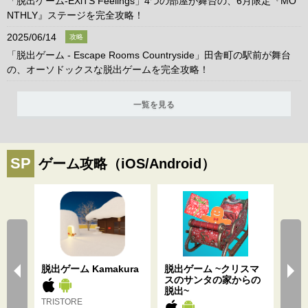
「脱出ゲーム-EXiTS Feelings」4つの部屋が舞台の、6月限定『MO
NTHLY』ステージを完全攻略！
2025/06/14
攻略
「脱出ゲーム - Escape Rooms Countryside」田舎町の駅前が舞台
の、オーソドックスな脱出ゲームを完全攻略！
一覧を見る
SP
ゲーム攻略（iOS/Android）
脱出ゲーム Kamakura
脱出ゲーム ~クリスマ
脱出ゲ
スのサンタの家からの
ings
脱出~
TRISTORE