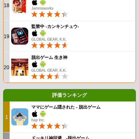
Jammsworks
監禁中 -カンキンチュウ-
GLOBAL GEAR, K.K.
脱出ゲーム 生き神
GLOBAL GEAR, K.K.
評価ランキング
ママにゲーム隠された - 脱出ゲーム
hap Inc.
ドッキリ神回避 -脱出ゲーム