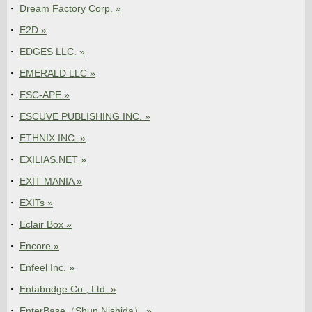
Dream Factory Corp. »
E2D »
EDGES LLC. »
EMERALD LLC »
ESC-APE »
ESCUVE PUBLISHING INC. »
ETHNIX INC. »
EXILIAS.NET »
EXIT MANIA »
EXITs »
Eclair Box »
Encore »
Enfeel Inc. »
Entabridge Co., Ltd. »
EnterBase（Shun Nishida） »