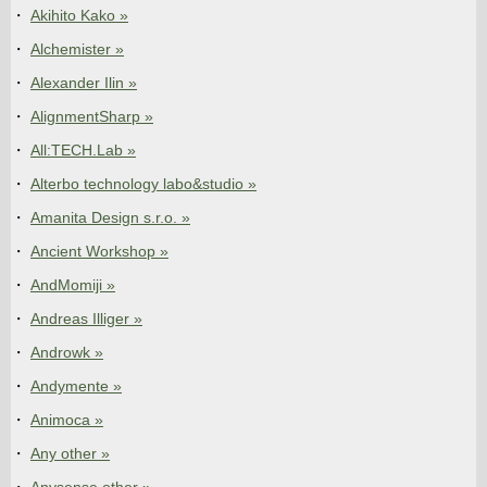
Akihito Kako »
Alchemister »
Alexander Ilin »
AlignmentSharp »
All:TECH.Lab »
Alterbo technology labo&studio »
Amanita Design s.r.o. »
Ancient Workshop »
AndMomiji »
Andreas Illiger »
Androwk »
Andymente »
Animoca »
Any other »