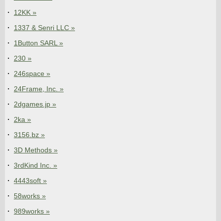
12KK »
1337 & Senri LLC »
1Button SARL »
230 »
246space »
24Frame, Inc. »
2dgames.jp »
2ka »
3156.bz »
3D Methods »
3rdKind Inc. »
4443soft »
58works »
989works »