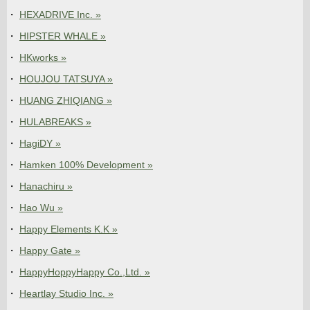
HEXADRIVE Inc. »
HIPSTER WHALE »
HKworks »
HOUJOU TATSUYA »
HUANG ZHIQIANG »
HULABREAKS »
HagiDY »
Hamken 100% Development »
Hanachiru »
Hao Wu »
Happy Elements K.K »
Happy Gate »
HappyHoppyHappy Co.,Ltd. »
Heartlay Studio Inc. »