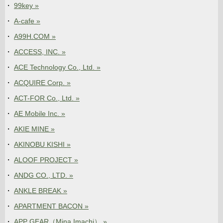
99key »
A-cafe »
A99H.COM »
ACCESS, INC. »
ACE Technology Co., Ltd. »
ACQUIRE Corp. »
ACT-FOR Co., Ltd. »
AE Mobile Inc. »
AKIE MINE »
AKINOBU KISHI »
ALOOF PROJECT »
ANDG CO., LTD. »
ANKLE BREAK »
APARTMENT BACON »
APP GEAR（Mina Imachi） »