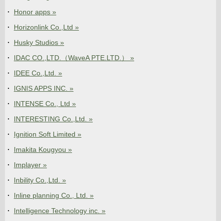
Honor apps »
Horizonlink Co.,Ltd »
Husky Studios »
IDAC CO.,LTD.（WaveA PTE.LTD.） »
IDEE Co.,Ltd. »
IGNIS APPS INC. »
INTENSE Co., Ltd »
INTERESTING Co.,Ltd. »
Ignition Soft Limited »
Imakita Kougyou »
Implayer »
Inbility Co.,Ltd. »
Inline planning Co., Ltd. »
Intelligence Technology inc. »