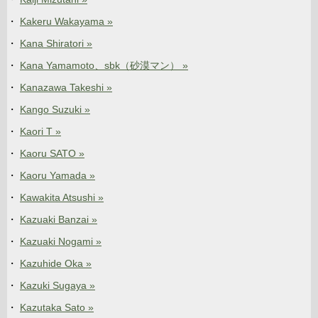
Kakeru Wakayama »
Kana Shiratori »
Kana Yamamoto、sbk（砂漠マン） »
Kanazawa Takeshi »
Kango Suzuki »
Kaori T »
Kaoru SATO »
Kaoru Yamada »
Kawakita Atsushi »
Kazuaki Banzai »
Kazuaki Nogami »
Kazuhide Oka »
Kazuki Sugaya »
Kazutaka Sato »