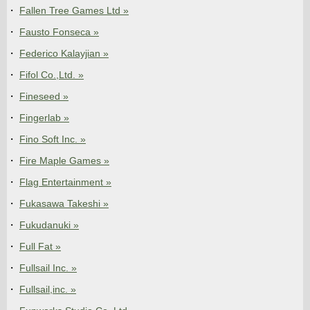
Fallen Tree Games Ltd »
Fausto Fonseca »
Federico Kalayjian »
Fifol Co.,Ltd. »
Fineseed »
Fingerlab »
Fino Soft Inc. »
Fire Maple Games »
Flag Entertainment »
Fukasawa Takeshi »
Fukudanuki »
Full Fat »
Fullsail Inc. »
Fullsail,inc. »