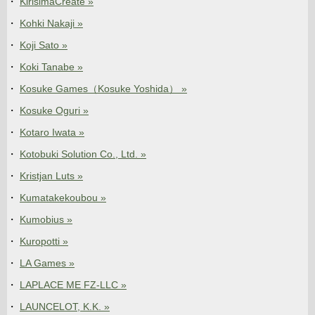
KirisimaCreate »
Kohki Nakaji »
Koji Sato »
Koki Tanabe »
Kosuke Games（Kosuke Yoshida） »
Kosuke Oguri »
Kotaro Iwata »
Kotobuki Solution Co., Ltd. »
Kristjan Luts »
Kumatakekoubou »
Kumobius »
Kuropotti »
LA Games »
LAPLACE ME FZ-LLC »
LAUNCELOT, K.K. »