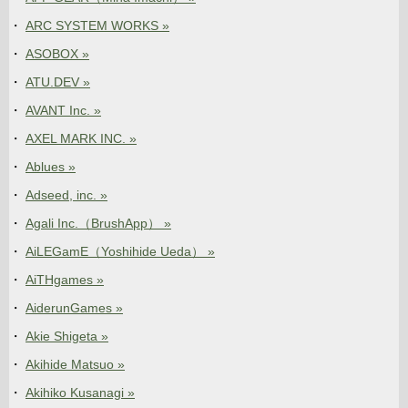
ARC SYSTEM WORKS »
ASOBOX »
ATU.DEV »
AVANT Inc. »
AXEL MARK INC. »
Ablues »
Adseed, inc. »
Agali Inc.（BrushApp） »
AiLEGamE（Yoshihide Ueda） »
AiTHgames »
AiderunGames »
Akie Shigeta »
Akihide Matsuo »
Akihiko Kusanagi »