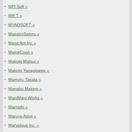
MPI Soft »
MR.T »
MYAOSOFT »
MaestroSatoru »
MagicAnt.Inc »
MaineCoon »
Makoto Matsui »
Makoto Yanagisawa »
Mamoru Takata »
Manabu Makino »
ManiMani Works »
Marnishi »
Maruyu Apps »
Marvelous Inc. »