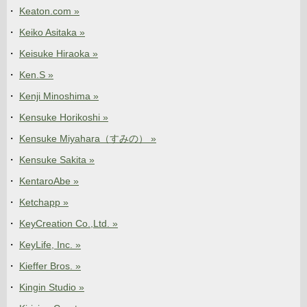
Keaton.com »
Keiko Asitaka »
Keisuke Hiraoka »
Ken.S »
Kenji Minoshima »
Kensuke Horikoshi »
Kensuke Miyahara（すみの） »
Kensuke Sakita »
KentaroAbe »
Ketchapp »
KeyCreation Co.,Ltd. »
KeyLife, Inc. »
Kieffer Bros. »
Kingin Studio »