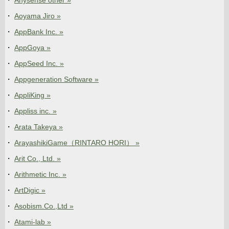
Anysense other »
Aoyama Jiro »
AppBank Inc. »
AppGoya »
AppSeed Inc. »
Appgeneration Software »
AppliKing »
Appliss inc. »
Arata Takeya »
ArayashikiGame（RINTARO HORI） »
Arit Co., Ltd. »
Arithmetic Inc. »
ArtDigic »
Asobism.Co.,Ltd »
Atami-lab »