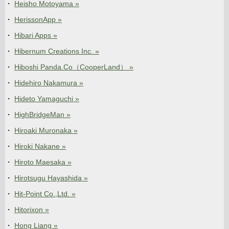
Heisho Motoyama »
HerissonApp »
Hibari Apps »
Hibernum Creations Inc. »
Hiboshi Panda.Co（CooperLand） »
Hidehiro Nakamura »
Hideto Yamaguchi »
HighBridgeMan »
Hiroaki Muronaka »
Hiroki Nakane »
Hiroto Maesaka »
Hirotsugu Hayashida »
Hit-Point Co.,Ltd. »
Hitorixon »
Hong Liang »