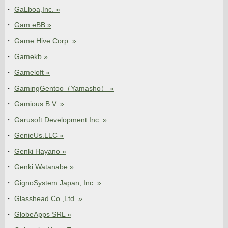
GaLboa,Inc. »
Gam.eBB »
Game Hive Corp. »
Gamekb »
Gameloft »
GamingGentoo（Yamasho） »
Gamious B.V. »
Garusoft Development Inc. »
GenieUs.LLC »
Genki Hayano »
Genki Watanabe »
GignoSystem Japan, Inc. »
Glasshead Co.,Ltd. »
GlobeApps SRL »