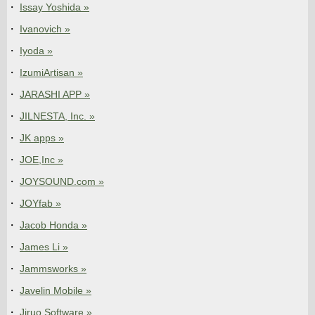
Issay Yoshida »
Ivanovich »
Iyoda »
IzumiArtisan »
JARASHI APP »
JILNESTA, Inc. »
JK apps »
JOE,Inc »
JOYSOUND.com »
JOYfab »
Jacob Honda »
James Li »
Jammsworks »
Javelin Mobile »
Jiruo Software »