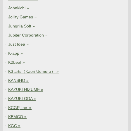
Johnkichi »
Jollity Games »
Jungrila Soft »
Jupiter Corporation »
Just Idea »
K-app »
K2Leaf »
K3 arts（Kaori Uemura） »
KANSHO »
KAZUKI HIZUME »
KAZUKI ODA »
KCGP, Inc. »
KEMCO »
KGC »