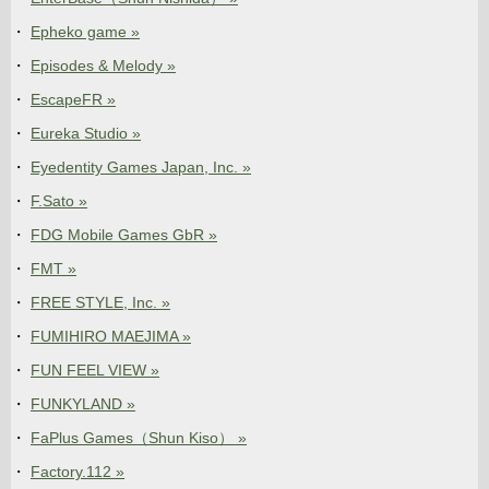
Epheko game »
Episodes & Melody »
EscapeFR »
Eureka Studio »
Eyedentity Games Japan, Inc. »
F.Sato »
FDG Mobile Games GbR »
FMT »
FREE STYLE, Inc. »
FUMIHIRO MAEJIMA »
FUN FEEL VIEW »
FUNKYLAND »
FaPlus Games（Shun Kiso） »
Factory.112 »