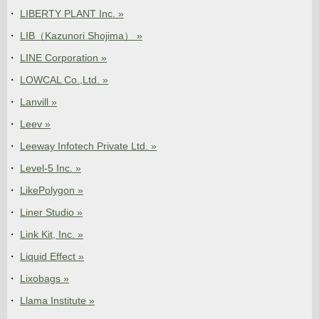
LIBERTY PLANT Inc. »
LIB（Kazunori Shojima） »
LINE Corporation »
LOWCAL Co.,Ltd. »
Lanvill »
Leev »
Leeway Infotech Private Ltd. »
Level-5 Inc. »
LikePolygon »
Liner Studio »
Link Kit, Inc. »
Liquid Effect »
Lixobags »
Llama Institute »