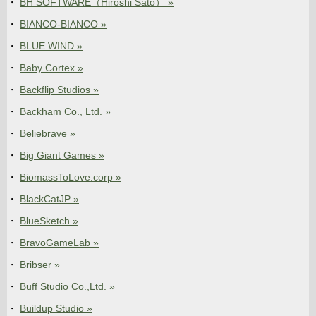
BH SOFTWARE（Hiroshi Sato） »
BIANCO-BIANCO »
BLUE WIND »
Baby Cortex »
Backflip Studios »
Backham Co., Ltd. »
Beliebrave »
Big Giant Games »
BiomassToLove.corp »
BlackCatJP »
BlueSketch »
BravoGameLab »
Bribser »
Buff Studio Co.,Ltd. »
Buildup Studio »