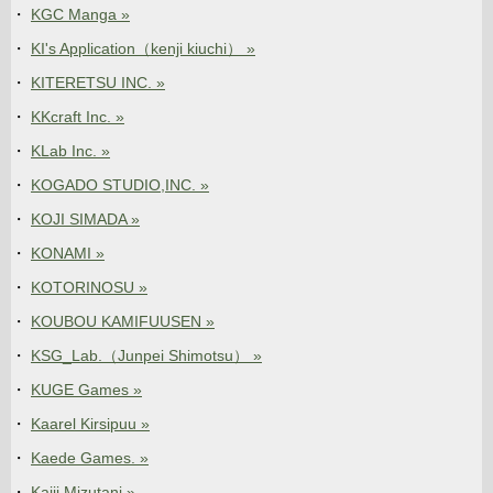
KGC Manga »
KI's Application（kenji kiuchi） »
KITERETSU INC. »
KKcraft Inc. »
KLab Inc. »
KOGADO STUDIO,INC. »
KOJI SIMADA »
KONAMI »
KOTORINOSU »
KOUBOU KAMIFUUSEN »
KSG_Lab.（Junpei Shimotsu） »
KUGE Games »
Kaarel Kirsipuu »
Kaede Games. »
Kaiji Mizutani »