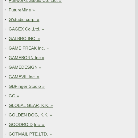
Funworks Studio Co. Ltd. »
FutureMine »
G'studio corp. »
GAGEX Co.,Ltd. »
GALBRO INC. »
GAME FREAK Inc. »
GAMEBORN Inc »
GAMEDESIGN »
GAMEVIL Inc. »
GBFinger Studio »
GG »
GLOBAL GEAR, K.K. »
GOLDEN DOG, K.K. »
GOODROID,Inc. »
GOTMAIL PTE.LTD. »