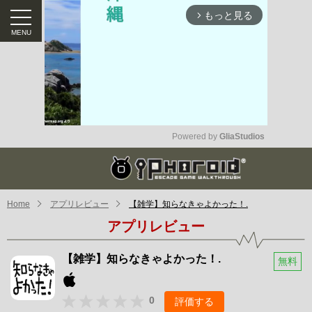
もっと見る
arrow_forward_ios
Powered by 
GliaStudios
Mute
Home
アプリレビュー
【雑学】知らなきゃよかった！.
アプリレビュー
【雑学】知らなきゃよかった！.
無料
0
評価する