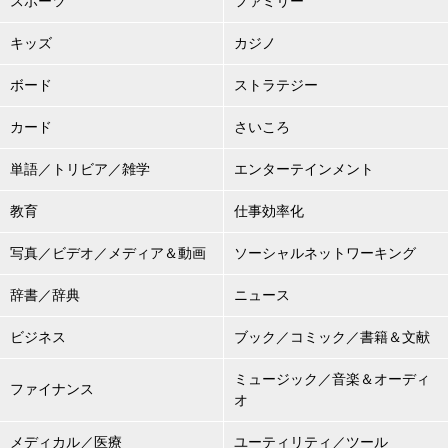
スポーツ
ファミリー
キッズ
カジノ
ボード
ストラテジー
カード
さいころ
単語／トリビア／雑学
エンターテインメント
教育
仕事効率化
写真／ビデオ／メディア＆動画
ソーシャルネットワーキング
辞書／辞典
ニュース
ビジネス
ブック／コミック／書籍＆文献
ミュージック／音楽＆オーディ
ファイナンス
オ
メディカル／医療
ユーティリティ／ツール