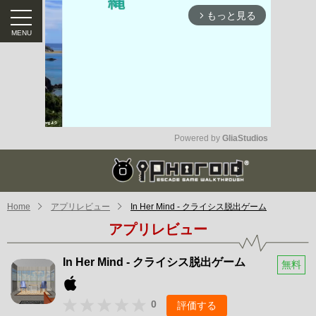
もっと見る
arrow_forward_ios
Powered by 
GliaStudios
Mute
Home
アプリレビュー
In Her Mind - クライシス脱出ゲーム
アプリレビュー
In Her Mind - クライシス脱出ゲーム
無料
0
評価する