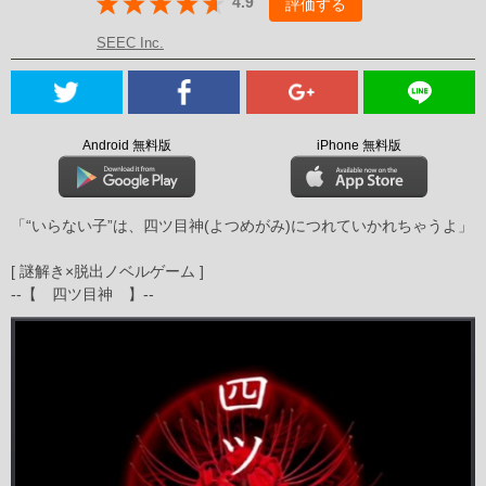
4.9
評価する
SEEC Inc.
Android 無料版
iPhone 無料版
「“いらない子”は、四ツ目神(よつめがみ)につれていかれちゃうよ」
[ 謎解き×脱出ノベルゲーム ]
--【 四ツ目神 】--