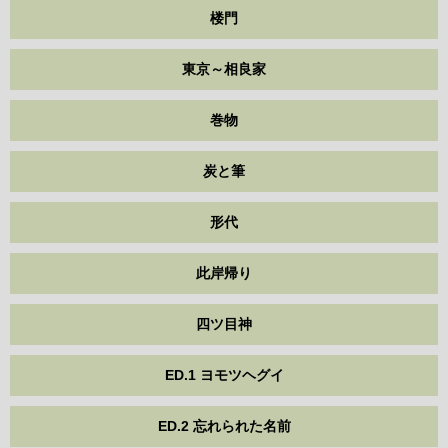
楼門
東京～相良家
巻物
炭と筆
形代
此岸帰り
四ツ目神
ED.1 ヨモツヘグイ
ED.2 忘れられた名前