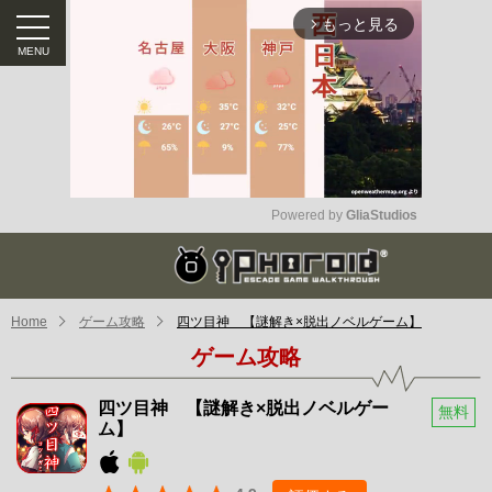
もっと見る
arrow_forward_ios
Powered by 
GliaStudios
Mute
Home
ゲーム攻略
四ツ目神 【謎解き×脱出ノベルゲーム】
ゲーム攻略
四ツ目神 【謎解き×脱出ノベルゲー
無料
ム】