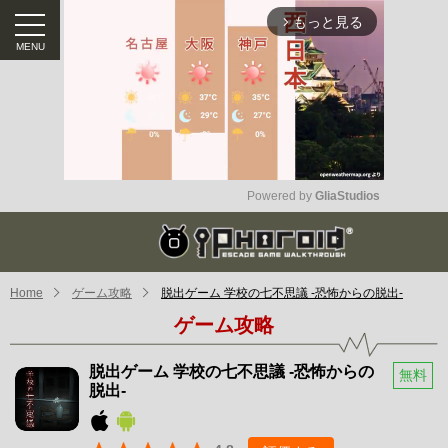
もっと見る
arrow_forward_ios
Powered by 
GliaStudios
Mute
Home
ゲーム攻略
脱出ゲーム 学校の七不思議 -恐怖からの脱出-
ゲーム攻略
脱出ゲーム 学校の七不思議 -恐怖からの
無料
脱出-