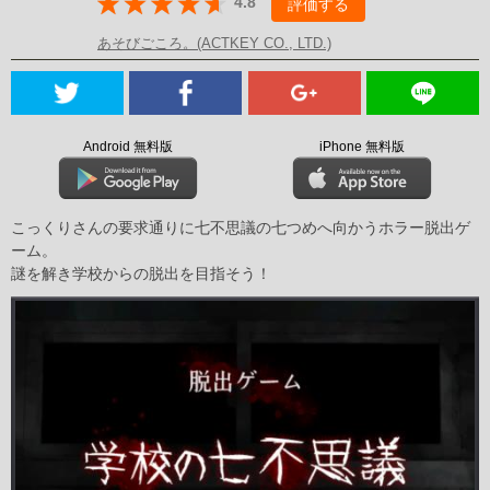
4.8
評価する
あそびごころ。(ACTKEY CO., LTD.)
Android 無料版
iPhone 無料版
こっくりさんの要求通りに七不思議の七つめへ向かうホラー脱出ゲ
ーム。
謎を解き学校からの脱出を目指そう！