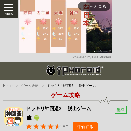
もっと見る
arrow_forward_ios
Powered by 
GliaStudios
Mute
Home
ゲーム攻略
ドッキリ神回避3 -脱出ゲーム
ゲーム攻略
ドッキリ神回避3 -脱出ゲーム
無料
4.5
評価する