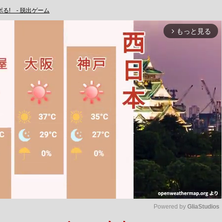
る! - 脱出ゲーム
もっと見る
arrow_forward_ios
Powered by 
GliaStudios