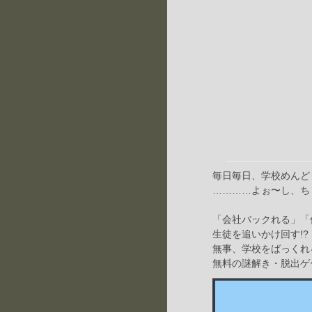
毎日毎日、学校めんど
…………よぉ〜し、ち
「会社バックれる」「
生徒を追いかけ回す!?
無事、学校をばっくれ
無料の謎解き・脱出ゲ