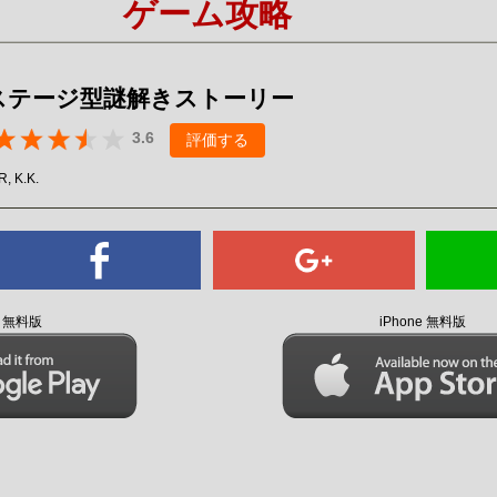
ゲーム攻略
Mute
ステージ型謎解きストーリー
3.6
評価する
, K.K.
id 無料版
iPhone 無料版