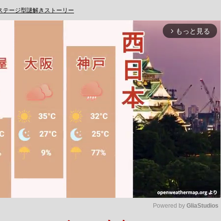
ステージ型謎解きストーリー
もっと見る
arrow_forward_ios
Powered by 
GliaStudios