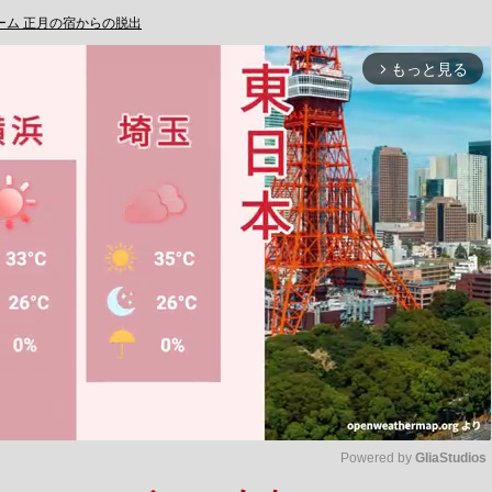
ーム 正月の宿からの脱出
もっと見る
arrow_forward_ios
Powered by 
GliaStudios