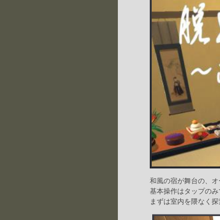
和風の宿が舞台の、オ
基本操作はタップのみ
まずは室内を隈なく探