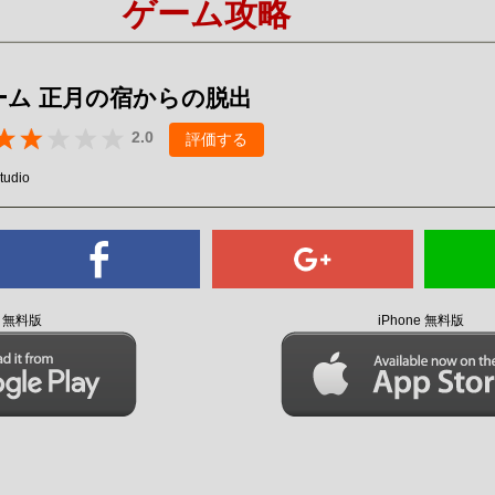
ゲーム攻略
Mute
ーム 正月の宿からの脱出
2.0
評価する
tudio
id 無料版
iPhone 無料版