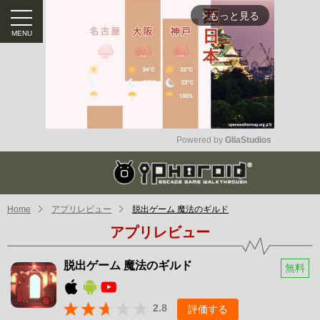
もっと見る
arrow_forward_ios
Powered by 
GliaStudios
Mute
Home
アプリレビュー
脱出ゲーム 魔法のギルド
アプリレビュー
脱出ゲーム 魔法のギルド
無料
2.8
評価する