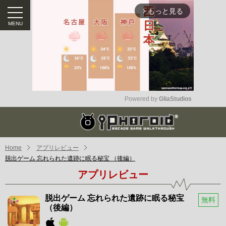
もっと見る
arrow_forward_ios
Powered by 
GliaStudios
Mute
Home
アプリレビュー
脱出ゲーム 忘れられた遺跡に眠る秘宝 （後編）
アプリレビュー
脱出ゲーム 忘れられた遺跡に眠る秘宝
無料
（後編）