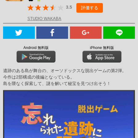
3.5
評価する
STUDIO WAKABA
Android 無料版
iPhone 無料版
遺跡のある島が舞台の、オーソドックスな脱出ゲームの第2弾。
今作は2部構成の後編となっている。
島を隈なく探索して、謎を解いて秘宝を見つけ出そう！