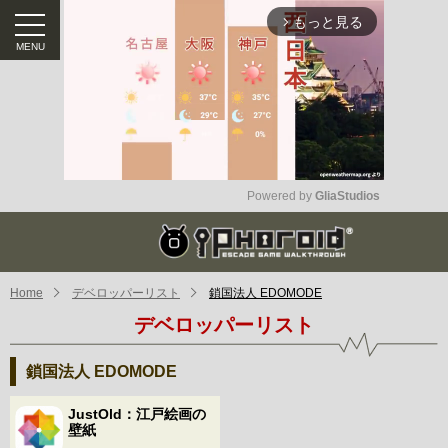
もっと見る
arrow_forward_ios
Powered by 
GliaStudios
Mute
Home
デベロッパーリスト
鎖国法人 EDOMODE
デベロッパーリスト
鎖国法人 EDOMODE
JustOld：江戸絵画の
壁紙