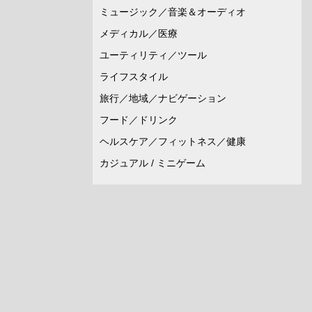
ミュージック／音楽＆オーディオ
メディカル／医療
ユーティリティ／ツール
ライフスタイル
旅行／地域／ナビゲーション
フード／ドリンク
ヘルスケア／フィットネス／健康
カジュアル / ミニゲーム