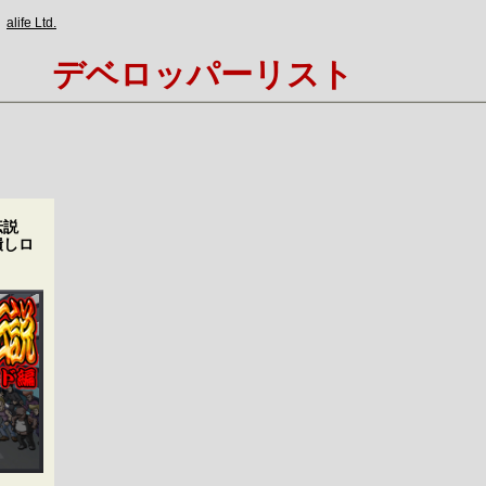
alife Ltd.
デベロッパーリスト
伝説
潰しロ