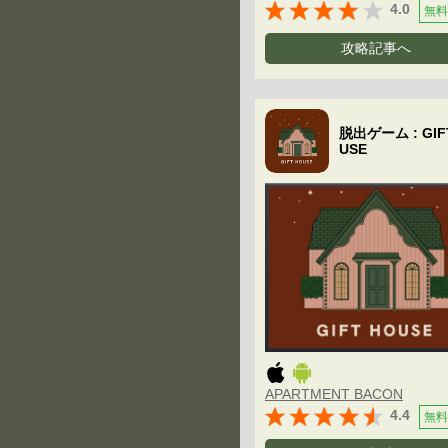
4.0
無料
攻略記事へ
脱出ゲーム : GIF
USE
APARTMENT BACON
4.4
無料