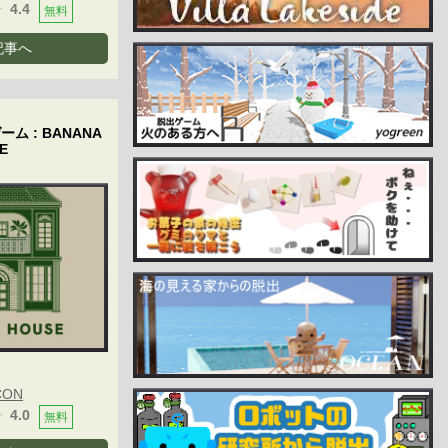
4.4
無料
記事へ
ム : BANANA
E
CON
4.0
無料