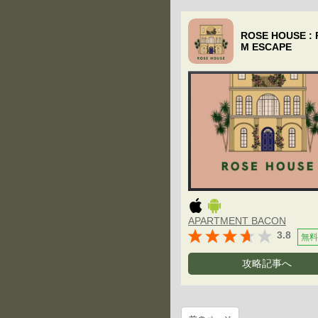
ROSE HOUSE :
M ESCAPE
APARTMENT BACON
3.8
無料
攻略記事へ