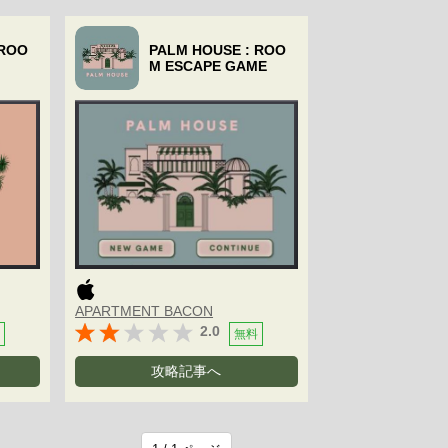
 ROO
PALM HOUSE : ROO
M ESCAPE GAME
APARTMENT BACON
2.0
無料
攻略記事へ