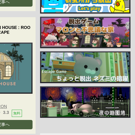
記事へ
 HOUSE : ROO
AP‪E
CON
3.3
無料
記事へ