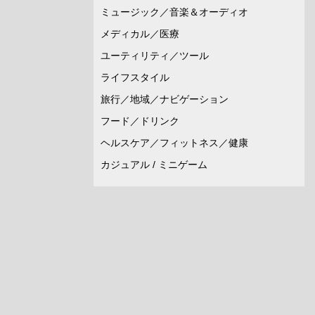
ミュージック／音楽＆オーディオ
メディカル／医療
ユーティリティ／ツール
ライフスタイル
旅行／地域／ナビゲーション
フード／ドリンク
ヘルスケア／フィットネス／健康
カジュアル / ミニゲーム