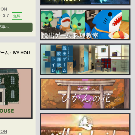
CON
3.7
無料
記事へ
ム : IVY HOU
CON