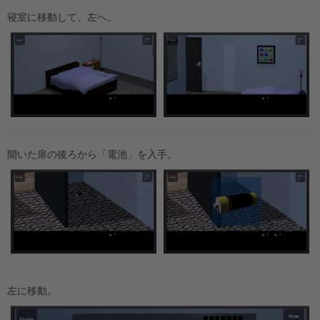
寝室に移動して、左へ。
開いた扉の後ろから「電池」を入手。
左に移動。