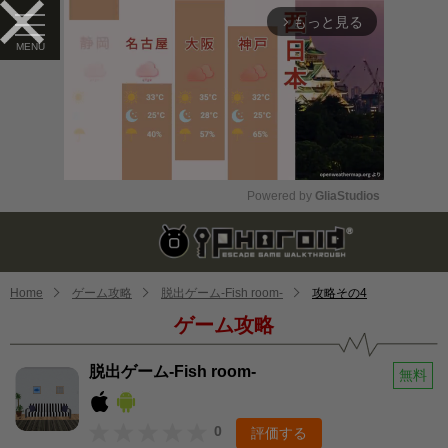
もっと見る
arrow_forward_ios
Powered by 
GliaStudios
Mute
Home
ゲーム攻略
脱出ゲーム-Fish room-
攻略その4
ゲーム攻略
脱出ゲーム-Fish room-
無料
0
評価する