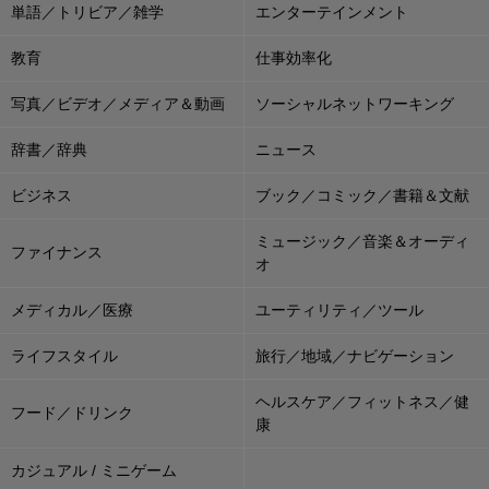
単語／トリビア／雑学
エンターテインメント
教育
仕事効率化
写真／ビデオ／メディア＆動画
ソーシャルネットワーキング
辞書／辞典
ニュース
ビジネス
ブック／コミック／書籍＆文献
ミュージック／音楽＆オーディ
ファイナンス
オ
メディカル／医療
ユーティリティ／ツール
ライフスタイル
旅行／地域／ナビゲーション
ヘルスケア／フィットネス／健
フード／ドリンク
康
カジュアル / ミニゲーム