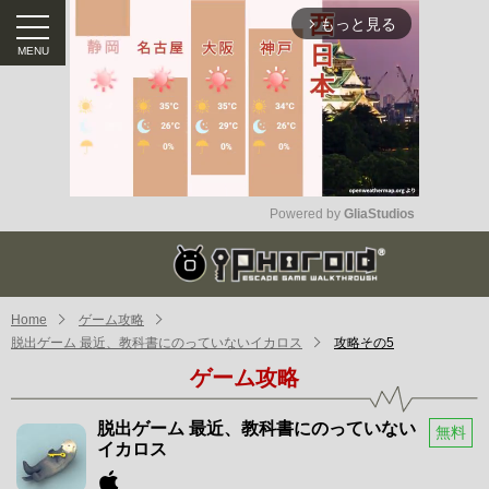
もっと見る
arrow_forward_ios
Powered by 
GliaStudios
Mute
Home
ゲーム攻略
脱出ゲーム 最近、教科書にのっていないイカロス
攻略その5
ゲーム攻略
脱出ゲーム 最近、教科書にのっていない
無料
イカロス