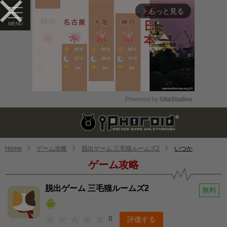
もっと見る
arrow_forward_ios
Powered by 
GliaStudios
Mute
Home
ゲーム攻略
脱出ゲーム 三毛猫ルームズ2
いつか
ゲーム攻略
脱出ゲーム 三毛猫ルームズ2
無料
0
評価する