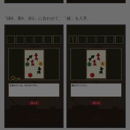
『緑8、黄6、赤2』に合わせて、「鍵」を入手。