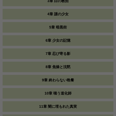
3章 白の教団
4章 謎の少女
5章 暗黒街
6章 少女の記憶
7章 忍び寄る影
8章 焦燥と沈黙
9章 終わらない晩餐
10章 嗤う道化師
11章 闇に埋もれた真実