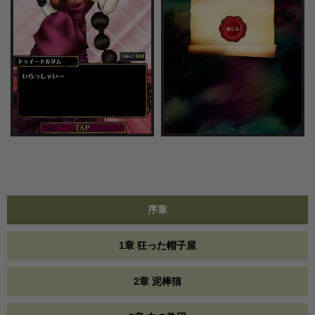
序章
1章 狂った帽子屋
2章 泥棒猫