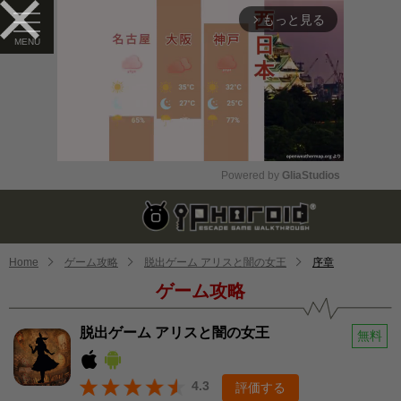
もっと見る
arrow_forward_ios
Powered by 
GliaStudios
Mute
Home
ゲーム攻略
脱出ゲーム アリスと闇の女王
序章
ゲーム攻略
脱出ゲーム アリスと闇の女王
無料
4.3
評価する