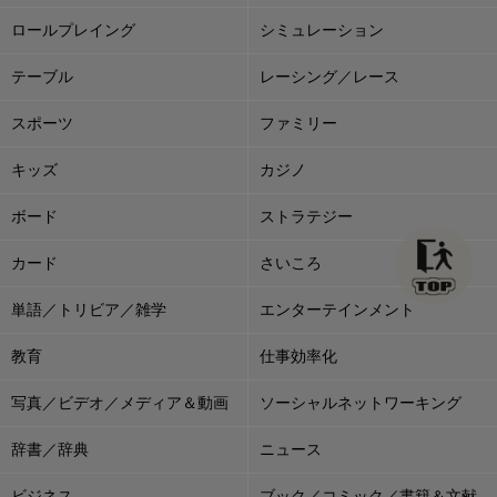
ロールプレイング
シミュレーション
テーブル
レーシング／レース
スポーツ
ファミリー
キッズ
カジノ
ボード
ストラテジー
カード
さいころ
単語／トリビア／雑学
エンターテインメント
教育
仕事効率化
写真／ビデオ／メディア＆動画
ソーシャルネットワーキング
辞書／辞典
ニュース
ビジネス
ブック／コミック／書籍＆文献