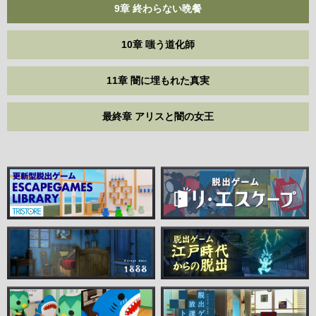
9章 終わらない晩餐
10章 嗤う道化師
11章 闇に埋もれた真実
最終章 アリスと闇の女王