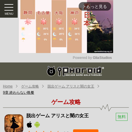
もっと見る
arrow_forward_ios
Powered by 
GliaStudios
Mute
Home
ゲーム攻略
脱出ゲーム アリスと闇の女王
9章 終わらない晩餐
ゲーム攻略
脱出ゲーム アリスと闇の女王
無料