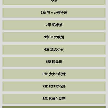
序章
1章 狂った帽子屋
2章 泥棒猫
3章 白の教団
4章 謎の少女
5章 暗黒街
6章 少女の記憶
7章 忍び寄る影
8章 焦燥と沈黙