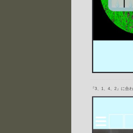
『3、1、4、2』に合