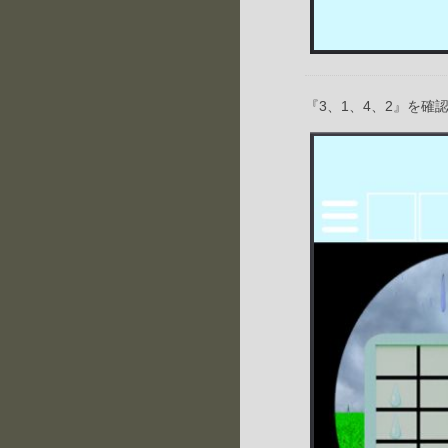
『3、1、4、2』を確