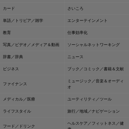
カード
さいころ
単語／トリビア／雑学
エンターテインメント
教育
仕事効率化
写真／ビデオ／メディア＆動画
ソーシャルネットワーキング
辞書／辞典
ニュース
ビジネス
ブック／コミック／書籍＆文献
ミュージック／音楽＆オーディ
ファイナンス
オ
メディカル／医療
ユーティリティ／ツール
ライフスタイル
旅行／地域／ナビゲーション
ヘルスケア／フィットネス／健
フード／ドリンク