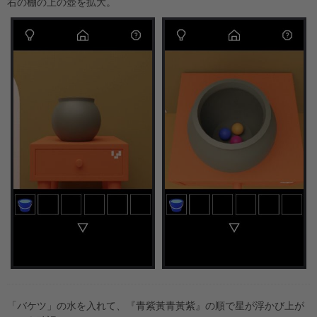
右の棚の上の壺を拡大。
「バケツ」の水を入れて、『青紫黃青黃紫』の順で星が浮かび上が