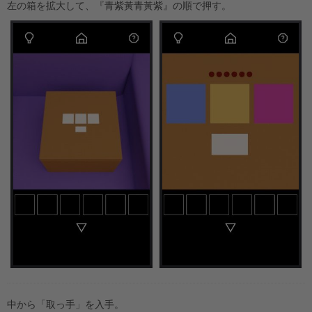
左の箱を拡大して、『青紫黃青黃紫』の順で押す。
中から「取っ手」を入手。