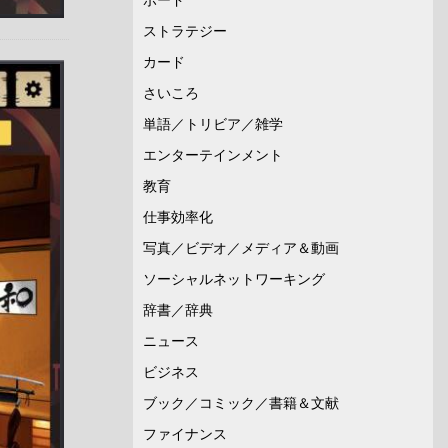
ストラテジー
カード
さいころ
単語／トリビア／雑学
エンターテインメント
教育
仕事効率化
写真／ビデオ／メディア＆動画
ソーシャルネットワーキング
辞書／辞典
ニュース
ビジネス
ブック／コミック／書籍＆文献
ファイナンス