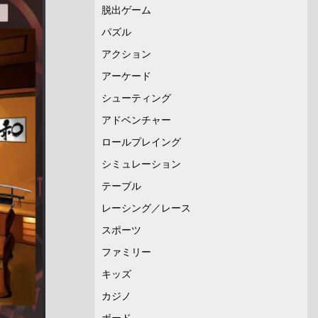
脱出ゲーム
パズル
アクション
アーケード
シューティング
アドベンチャー
ロールプレイング
シミュレーション
テーブル
レーシング／レース
スポーツ
ファミリー
キッズ
カジノ
ボード