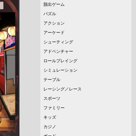
脱出ゲーム
パズル
アクション
アーケード
シューティング
アドベンチャー
ロールプレイング
シミュレーション
テーブル
レーシング／レース
スポーツ
ファミリー
キッズ
カジノ
ボード