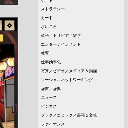
ストラテジー
カード
さいころ
単語／トリビア／雑学
エンターテインメント
教育
仕事効率化
写真／ビデオ／メディア＆動画
ソーシャルネットワーキング
辞書／辞典
ニュース
ビジネス
ブック／コミック／書籍＆文献
ファイナンス