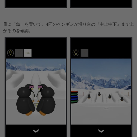
皿に「魚」を置いて、4匹のペンギンが滑り台の『中上中下』まで上
がるのを確認。