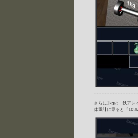
さらに1kgの「鉄アレ
体重計に乗ると『108