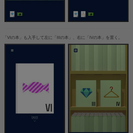
「VIの本」も入手して左に「IIIの本」、右に「IVの本」を置く。