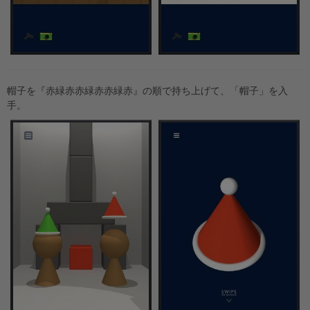
帽子を『赤緑赤赤緑赤赤緑赤』の順で持ち上げて、「帽子」を入
手。