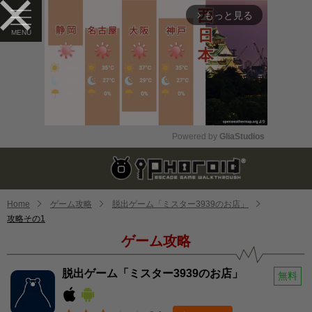
もっと見る
arrow_forward_ios
Powered by 
GliaStudios
Mute
Home
ゲーム攻略
脱出ゲーム「ミスター3939のお店」
攻略その1
ゲーム攻略
脱出ゲーム「ミスター3939のお店」
無料