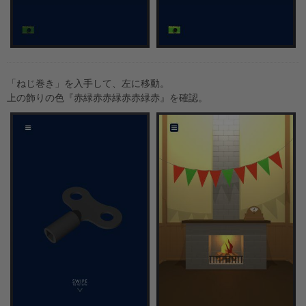
「ねじ巻き」を入手して、左に移動。
上の飾りの色『赤緑赤赤緑赤赤緑赤』を確認。