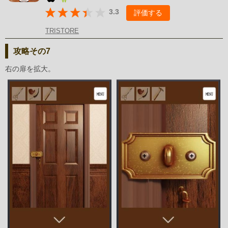
3.3
評価する
TRISTORE
攻略その7
右の扉を拡大。