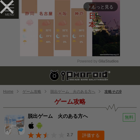
もっと見る
arrow_forward_ios
Powered by 
GliaStudios
Mute
Home
ゲーム攻略
脱出ゲーム 火のある方へ
攻略その9
ゲーム攻略
脱出ゲーム 火のある方へ
無料
2.7
評価する