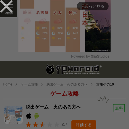
もっと見る
arrow_forward_ios
Powered by 
GliaStudios
Mute
Home
ゲーム攻略
脱出ゲーム 火のある方へ
攻略その19
ゲーム攻略
脱出ゲーム 火のある方へ
無料
2.7
評価する