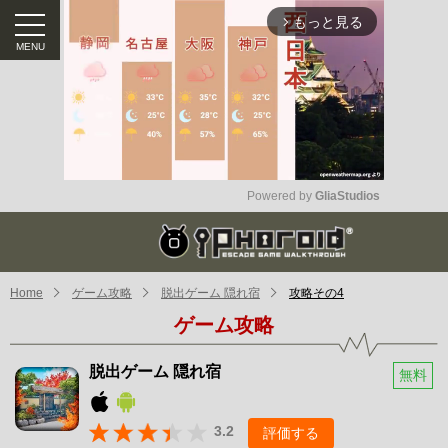
もっと見る
arrow_forward_ios
Powered by 
GliaStudios
Mute
Home
ゲーム攻略
脱出ゲーム 隠れ宿
攻略その4
ゲーム攻略
脱出ゲーム 隠れ宿
無料
3.2
評価する